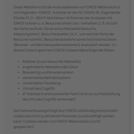
Diese Website nutzt die Analysedienste von IONOS WebAnalytics
(im Folgenden: IONOS). Anbieter ist die 1&1 IONOS SE, Elgendorfer
Straße 57, D – 56410 Montabaur. Im Rahmen der Analysen mit
IONOS können u. a. Besucherzahlen und –verhalten (z. B. Anzahl
der Seitenaufrufe, Dauer eines Webseitenbesuchs,
Absprungraten), Besucherquellen (d. h., von welcher Seite der
Besucher kommt), Besucherstandorte sowie technische Daten
(Browser- und Betriebssystemversionen) analysiert werden. Zu
diesem Zweck speichert IONOS insbesondere folgende Daten:
Referrer (zuvor besuchte Webseite)
angeforderte Webseite oder Datei
Browsertyp und Browserversion
verwendetes Betriebssystem
verwendeter Gerätetyp
Uhrzeit des Zugriffs
IP-Adresse in anonymisierter Form (wird nur zur Feststellung
des Orts des Zugriffs verwendet)
Die Datenerfassung erfolgt laut IONOS vollständig anonymisiert,
sodass sie nicht zu einzelnen Personen zurückverfolgt werden
kann. Cookies werden von IONOS WebAnalytics nicht
gespeichert.