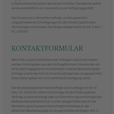
in Deutschland bei einem deutschen Anbieter. Das Banner selbst
wird ausschließlich von Usercentrics zur Verfügung gestellt.
Der Einsatz von Usercentrics erfolgt, um die gesetzlich
vorgeschriebenen Einwilligungen für den Einsatz bestimmter
Technologien einzuholen. Rechtsgrundlage hierfür ist Art. 6 Abs. 1
lit. c DSGVO.
KONTAKTFORMULAR
Wenn Sie uns per Kontaktformular Anfragen zukommen lassen,
werden Ihre Angaben aus dem Anfrageformular inklusive der von
Ihnen dort angegebenen Kontaktdaten zwecks Bearbeitung der
Anfrage und für den Fall von Anschlussfragen bei uns gespeichert.
Diese Daten geben wir nicht ohne Ihre Einwilligung weiter.
Die Verarbeitung dieser Daten erfolgt auf Grundlage von Art. 6
Abs. 1 lit. b DSGVO, sofern Ihre Anfrage mit der Erfüllung eines
Vertrags zusammenhängt oder zur Durchführung vorvertraglicher
Maßnahmen erforderlich ist. In allen übrigen Fällen beruht die
Verarbeitung auf unserem berechtigten Interesse an der
effektiven Bearbeitung der an uns gerichteten Anfragen (Art. 6