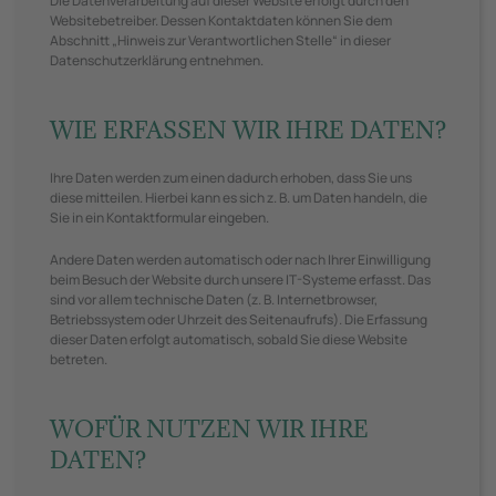
Die Datenverarbeitung auf dieser Website erfolgt durch den
Websitebetreiber. Dessen Kontaktdaten können Sie dem
Abschnitt „Hinweis zur Verantwortlichen Stelle“ in dieser
Datenschutzerklärung entnehmen.
WIE ERFASSEN WIR IHRE DATEN?
Ihre Daten werden zum einen dadurch erhoben, dass Sie uns
diese mitteilen. Hierbei kann es sich z. B. um Daten handeln, die
Sie in ein Kontaktformular eingeben.
Andere Daten werden automatisch oder nach Ihrer Einwilligung
beim Besuch der Website durch unsere IT-Systeme erfasst. Das
sind vor allem technische Daten (z. B. Internetbrowser,
Betriebssystem oder Uhrzeit des Seitenaufrufs). Die Erfassung
dieser Daten erfolgt automatisch, sobald Sie diese Website
betreten.
WOFÜR NUTZEN WIR IHRE
DATEN?