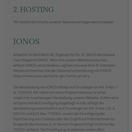
2. HOSTING
Wir hosten die Inhalte unserer Website bei folgendem Anbieter:
IONOS
Anbieter ist die IONOS SE, Elgendorfer Str. 57, 56410 Montabaur
(nachfolgend IONOS). Wenn Sie unsere Website besuchen,
erfasst IONOS verschiedene Logfiles inklusive Ihrer IP-Adressen.
Details entnehmen Sie der Datenschutzerklärung von IONOS:
https://www.ionos.de/terms-gtc/terms-privacy
.
Die Verwendung von IONOS erfolgt auf Grundlage von Art. 6 Abs. 1
lit. f DSGVO. Wir haben ein berechtigtes Interesse an einer
möglichst zuverlässigen Darstellung unserer Website. Sofern eine
entsprechende Einwilligung abgefragt wurde, erfolgt die
Verarbeitung ausschließlich auf Grundlage von Art. 6 Abs. 1 lit. a
DSGVO und § 25 Abs. 1 TDDDG, soweit die Einwilligung die
Speicherung von Cookies oder den Zugriff auf Informationen im
Endgerät des Nutzers (z. B. Device-Fingerprinting) im Sinne des
TDDDG umfasst. Die Einwilligung ist jederzeit widerrufbar.