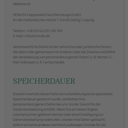
Website ist:
HONUFA Hopperdietz Nutzfahrzeuge GmbH
An der Holländischen Mühle 7, 04435 Dölzig / Leipzig
Telefon: +49 (03 42 05) / 85 763
E-Mail:
info@honufa.de
Verantwortliche Stelle ist die natürliche oder juristische Person,
die allein oder gemeinsam mit anderen über die Zwecke und Mittel
der Verarbeitung von personenbezogenen Daten (z. B. Namen, E-
Mail-Adressen o. Ä.) entscheidet.
SPEICHERDAUER
Soweit innerhalb dieser Datenschutzerklärung keine speziellere
Speicherdauer genannt wurde, verbleiben Ihre
personenbezogenen Daten bei uns, bis der Zweck für die
Datenverarbeitung entfällt. Wenn Sie ein berechtigtes
Löschersuchen geltend machen oder eine Einwilligung zur
Datenverarbeitung widerrufen, werden Ihre Daten gelöscht,
sofern wir keine anderen rechtlich zulässigen Gründe für die