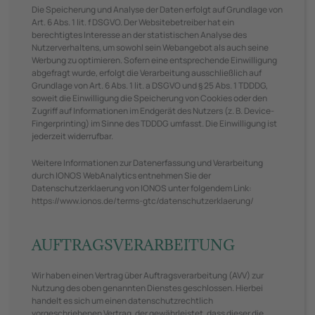
Die Speicherung und Analyse der Daten erfolgt auf Grundlage von
Art. 6 Abs. 1 lit. f DSGVO. Der Websitebetreiber hat ein
berechtigtes Interesse an der statistischen Analyse des
Nutzerverhaltens, um sowohl sein Webangebot als auch seine
Werbung zu optimieren. Sofern eine entsprechende Einwilligung
abgefragt wurde, erfolgt die Verarbeitung ausschließlich auf
Grundlage von Art. 6 Abs. 1 lit. a DSGVO und § 25 Abs. 1 TDDDG,
soweit die Einwilligung die Speicherung von Cookies oder den
Zugriff auf Informationen im Endgerät des Nutzers (z. B. Device-
Fingerprinting) im Sinne des TDDDG umfasst. Die Einwilligung ist
jederzeit widerrufbar.
Weitere Informationen zur Datenerfassung und Verarbeitung
durch IONOS WebAnalytics entnehmen Sie der
Datenschutzerklaerung von IONOS unter folgendem Link:
https://www.ionos.de/terms-gtc/datenschutzerklaerung/
AUFTRAGSVERARBEITUNG
Wir haben einen Vertrag über Auftragsverarbeitung (AVV) zur
Nutzung des oben genannten Dienstes geschlossen. Hierbei
handelt es sich um einen datenschutzrechtlich
vorgeschriebenen Vertrag, der gewährleistet, dass dieser die