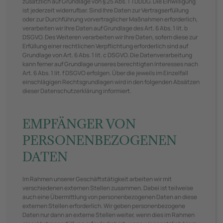
zusätzlich auf Grundlage von § 25 Abs. 1 TDDDG. Die Einwilligung
ist jederzeit widerrufbar. Sind Ihre Daten zur Vertragserfüllung
oder zur Durchführung vorvertraglicher Maßnahmen erforderlich,
verarbeiten wir Ihre Daten auf Grundlage des Art. 6 Abs. 1 lit. b
DSGVO. Des Weiteren verarbeiten wir Ihre Daten, sofern diese zur
Erfüllung einer rechtlichen Verpflichtung erforderlich sind auf
Grundlage von Art. 6 Abs. 1 lit. c DSGVO. Die Datenverarbeitung
kann ferner auf Grundlage unseres berechtigten Interesses nach
Art. 6 Abs. 1 lit. f DSGVO erfolgen. Über die jeweils im Einzelfall
einschlägigen Rechtsgrundlagen wird in den folgenden Absätzen
dieser Datenschutzerklärung informiert.
EMPFÄNGER VON
PERSONENBEZOGENEN
DATEN
Im Rahmen unserer Geschäftstätigkeit arbeiten wir mit
verschiedenen externen Stellen zusammen. Dabei ist teilweise
auch eine Übermittlung von personenbezogenen Daten an diese
externen Stellen erforderlich. Wir geben personenbezogene
Daten nur dann an externe Stellen weiter, wenn dies im Rahmen