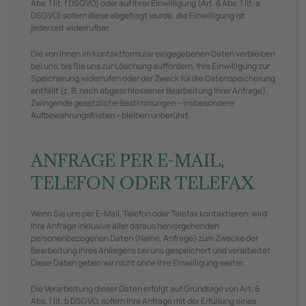
Abs. 1 lit. f DSGVO) oder auf Ihrer Einwilligung (Art. 6 Abs. 1 lit. a
DSGVO) sofern diese abgefragt wurde; die Einwilligung ist
jederzeit widerrufbar.
Die von Ihnen im Kontaktformular eingegebenen Daten verbleiben
bei uns, bis Sie uns zur Löschung auffordern, Ihre Einwilligung zur
Speicherung widerrufen oder der Zweck für die Datenspeicherung
entfällt (z. B. nach abgeschlossener Bearbeitung Ihrer Anfrage).
Zwingende gesetzliche Bestimmungen – insbesondere
Aufbewahrungsfristen – bleiben unberührt.
ANFRAGE PER E-MAIL,
TELEFON ODER TELEFAX
Wenn Sie uns per E-Mail, Telefon oder Telefax kontaktieren, wird
Ihre Anfrage inklusive aller daraus hervorgehenden
personenbezogenen Daten (Name, Anfrage) zum Zwecke der
Bearbeitung Ihres Anliegens bei uns gespeichert und verarbeitet.
Diese Daten geben wir nicht ohne Ihre Einwilligung weiter.
Die Verarbeitung dieser Daten erfolgt auf Grundlage von Art. 6
Abs. 1 lit. b DSGVO, sofern Ihre Anfrage mit der Erfüllung eines