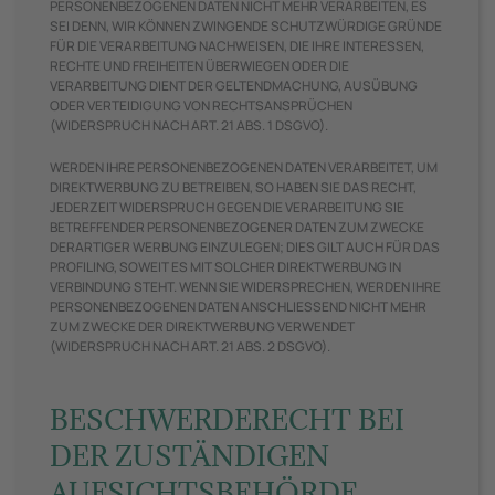
PERSONENBEZOGENEN DATEN NICHT MEHR VERARBEITEN, ES
SEI DENN, WIR KÖNNEN ZWINGENDE SCHUTZWÜRDIGE GRÜNDE
FÜR DIE VERARBEITUNG NACHWEISEN, DIE IHRE INTERESSEN,
RECHTE UND FREIHEITEN ÜBERWIEGEN ODER DIE
VERARBEITUNG DIENT DER GELTENDMACHUNG, AUSÜBUNG
ODER VERTEIDIGUNG VON RECHTSANSPRÜCHEN
(WIDERSPRUCH NACH ART. 21 ABS. 1 DSGVO).
WERDEN IHRE PERSONENBEZOGENEN DATEN VERARBEITET, UM
DIREKTWERBUNG ZU BETREIBEN, SO HABEN SIE DAS RECHT,
JEDERZEIT WIDERSPRUCH GEGEN DIE VERARBEITUNG SIE
BETREFFENDER PERSONENBEZOGENER DATEN ZUM ZWECKE
DERARTIGER WERBUNG EINZULEGEN; DIES GILT AUCH FÜR DAS
PROFILING, SOWEIT ES MIT SOLCHER DIREKTWERBUNG IN
VERBINDUNG STEHT. WENN SIE WIDERSPRECHEN, WERDEN IHRE
PERSONENBEZOGENEN DATEN ANSCHLIESSEND NICHT MEHR
ZUM ZWECKE DER DIREKTWERBUNG VERWENDET
(WIDERSPRUCH NACH ART. 21 ABS. 2 DSGVO).
BESCHWERDE­RECHT BEI
DER ZUSTÄNDIGEN
AUFSICHTS­BEHÖRDE