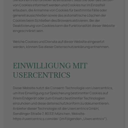
von Cookies informiert werden und Cookies nur im Einzelfall
erlauben, die Annahme von Cookies für bestimmte Fälle oder
generell ausschließen sowie das automatische Löschen der
Cookies beim Schließen des Browsers aktivieren. Bei der
Deaktivierung von Cookies kann die Funktionalität dieser Website
eingeschränkt sein.
Welche Cookies und Dienste auf dieser Website eingesetzt
werden, können Sie dieser Datenschutzerklärung entnehmen.
EINWILLIGUNG MIT
USERCENTRICS
Diese Website nutzt die Consent-Technologie von Usercentrics,
um Ihre Einwilligung zur Speicherung bestimmter Cookies auf
Ihrem Endgerät oder zum Einsatz bestimmter Technologien
einzuholen und diese datenschutzkonform zu dokumentieren.
Anbieter dieser Technologie ist die Usercentrics GmbH,
Sendlinger Straße 7, 80331 München, Website:
https://usercentrics.com/de/
(im Folgenden „Usercentrics“).