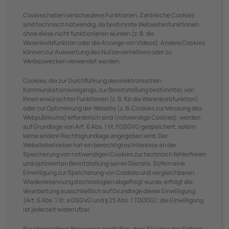
Cookies haben verschiedene Funktionen. Zahlreiche Cookies
sind technisch notwendig, da bestimmte Webseitenfunktionen
ohne diese nicht funktionieren würden (z. B. die
Warenkorbfunktion oder die Anzeige von Videos). Andere Cookies
können zur Auswertung des Nutzerverhaltens oder zu
Werbezwecken verwendet werden.
Cookies, die zur Durchführung des elektronischen
Kommunikationsvorgangs, zur Bereitstellung bestimmter, von
Ihnen erwünschter Funktionen (z. B. für die Warenkorbfunktion)
oder zur Optimierung der Website (z. B. Cookies zur Messung des
Webpublikums) erforderlich sind (notwendige Cookies), werden
auf Grundlage von Art. 6 Abs. 1 lit. f DSGVO gespeichert, sofern
keine andere Rechtsgrundlage angegeben wird. Der
Websitebetreiber hat ein berechtigtes Interesse an der
Speicherung von notwendigen Cookies zur technisch fehlerfreien
und optimierten Bereitstellung seiner Dienste. Sofern eine
Einwilligung zur Speicherung von Cookies und vergleichbaren
Wiedererkennungstechnologien abgefragt wurde, erfolgt die
Verarbeitung ausschließlich auf Grundlage dieser Einwilligung
(Art. 6 Abs. 1 lit. a DSGVO und § 25 Abs. 1 TDDDG); die Einwilligung
ist jederzeit widerrufbar.
Sie können Ihren Browser so einstellen, dass Sie über das Setzen