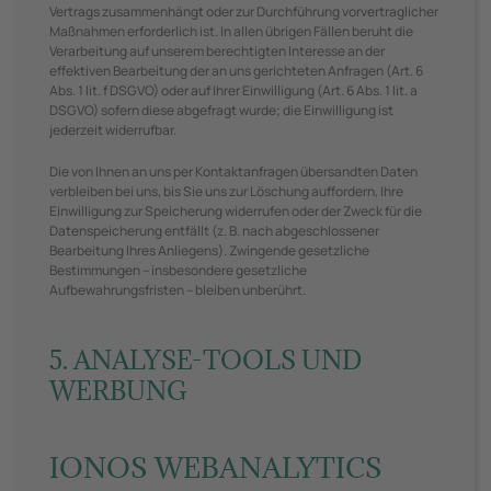
Vertrags zusammenhängt oder zur Durchführung vorvertraglicher
Maßnahmen erforderlich ist. In allen übrigen Fällen beruht die
Verarbeitung auf unserem berechtigten Interesse an der
effektiven Bearbeitung der an uns gerichteten Anfragen (Art. 6
Abs. 1 lit. f DSGVO) oder auf Ihrer Einwilligung (Art. 6 Abs. 1 lit. a
DSGVO) sofern diese abgefragt wurde; die Einwilligung ist
jederzeit widerrufbar.
Die von Ihnen an uns per Kontaktanfragen übersandten Daten
verbleiben bei uns, bis Sie uns zur Löschung auffordern, Ihre
Einwilligung zur Speicherung widerrufen oder der Zweck für die
Datenspeicherung entfällt (z. B. nach abgeschlossener
Bearbeitung Ihres Anliegens). Zwingende gesetzliche
Bestimmungen – insbesondere gesetzliche
Aufbewahrungsfristen – bleiben unberührt.
5. ANALYSE-TOOLS UND
WERBUNG
IONOS WEBANALYTICS