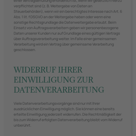
einer Vertragserfüllung erforderlich ist, wenn wir gesetzlich hierzu
verpflichtet sind (z. B. Weitergabe von Daten an
Steuerbehörden), wenn wir ein berechtigtes Interesse nach Art. 6
Abs. 1 lit. f DSGVO an der Weitergabe haben oder wenn eine
sonstige Rechtsgrundlage die Datenweitergabe erlaubt. Beim
Einsatz von Auftragsverarbeitern geben wir personenbezogene
Daten unserer Kunden nur auf Grundlage eines gültigen Vertrags
über Auftragsverarbeitung weiter. Im Falle einer gemeinsamen
Verarbeitung wird ein Vertrag über gemeinsame Verarbeitung
geschlossen.
WIDERRUF IHRER
EINWILLIGUNG ZUR
DATENVERARBEITUNG
Viele Datenverarbeitungsvorgänge sind nur mit Ihrer
ausdrücklichen Einwilligung möglich. Sie können eine bereits
erteilte Einwilligung jederzeit widerrufen. Die Rechtmäßigkeit der
bis zum Widerruf erfolgten Datenverarbeitung bleibt vom Widerruf
unberührt.