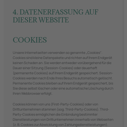
4. DATENERFASSUNG AUF
DIESER WEBSITE
COOKIES
Unsere Internetseiten verwenden so genannte „Cookies“.
Cookies sind kleine Datenpakete und richten auf Ihrem Endgerät
keinen Schaden an. Sie werden entweder vorübergehend für die
Dauer einer Sitzung (Session-Cookies) oder dauerhaft
(permanente Cookies) auf Ihrem Endgerät gespeichert. Session-
Cookies werden nach Ende Ihres Besuchs automatisch gelöscht.
Permanente Cookies bleiben auf Ihrem Endgerät gespeichert, bis
Sie diese selbst löschen oder eine automatische Löschung durch
Ihren Webbrowser erfolgt.
Cookies können von uns (First-Party-Cookies) oder von
Drittunternehmen stammen (sog. Third-Party-Cookies). Third-
Party-Cookies ermöglichen die Einbindung bestimmter
Dienstleistungen von Drittunternehmen innerhalb von Webseiten
(z. B. Cookies zur Abwicklung von Zahlungsdienstleistungen).