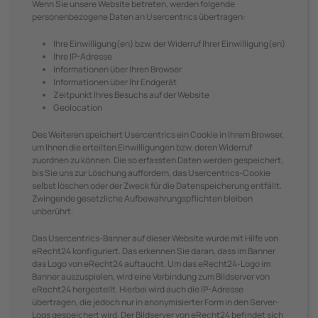
Wenn Sie unsere Website betreten, werden folgende
personenbezogene Daten an Usercentrics übertragen:
Ihre Einwilligung(en) bzw. der Widerruf Ihrer Einwilligung(en)
Ihre IP-Adresse
Informationen über Ihren Browser
Informationen über Ihr Endgerät
Zeitpunkt Ihres Besuchs auf der Website
Geolocation
Des Weiteren speichert Usercentrics ein Cookie in Ihrem Browser,
um Ihnen die erteilten Einwilligungen bzw. deren Widerruf
zuordnen zu können. Die so erfassten Daten werden gespeichert,
bis Sie uns zur Löschung auffordern, das Usercentrics-Cookie
selbst löschen oder der Zweck für die Datenspeicherung entfällt.
Zwingende gesetzliche Aufbewahrungspflichten bleiben
unberührt.
Das Usercentrics-Banner auf dieser Website wurde mit Hilfe von
eRecht24 konfiguriert. Das erkennen Sie daran, dass im Banner
das Logo von eRecht24 auftaucht. Um das eRecht24-Logo im
Banner auszuspielen, wird eine Verbindung zum Bildserver von
eRecht24 hergestellt. Hierbei wird auch die IP-Adresse
übertragen, die jedoch nur in anonymisierter Form in den Server-
Logs gespeichert wird. Der Bildserver von eRecht24 befindet sich