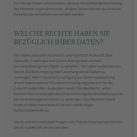
Ein Teil der Daten wird erhoben, um eine fehlerfreie Bereitstellung
der Website zu gewährleisten. Andere Daten können zur Analyse
Ihres Nutzerverhaltens verwendet werden.
WELCHE RECHTE HABEN SIE
BEZÜGLICH IHRER DATEN?
Sie haben jederzeit das Recht, unentgeltlich Auskunft über
Herkunft, Empfänger und Zweck Ihrer gespeicherten
personenbezogenen Daten zu erhalten. Sie haben außerdem ein
Recht, die Berichtigung oder Löschung dieser Daten zu
verlangen. Wenn Sie eine Einwilligung zur Datenverarbeitung
erteilt haben, können Sie diese Einwilligung jederzeit für die
Zukunft widerrufen. Außerdem haben Sie das Recht, unter
bestimmten Umständen die Einschränkung der Verarbeitung Ihrer
personenbezogenen Daten zu verlangen. Des Weiteren steht
Ihnen ein Beschwerderecht bei der zuständigen
Aufsichtsbehörde zu.
Hierzu sowie zu weiteren Fragen zum Thema Datenschutz können
Sie sich jederzeit an uns wenden.