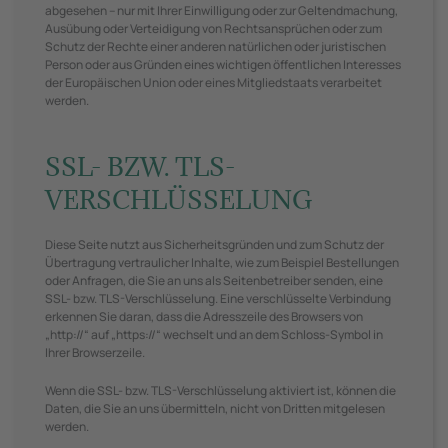
abgesehen – nur mit Ihrer Einwilligung oder zur Geltendmachung,
Ausübung oder Verteidigung von Rechtsansprüchen oder zum
Schutz der Rechte einer anderen natürlichen oder juristischen
Person oder aus Gründen eines wichtigen öffentlichen Interesses
der Europäischen Union oder eines Mitgliedstaats verarbeitet
werden.
SSL- BZW. TLS-
VERSCHLÜSSELUNG
Diese Seite nutzt aus Sicherheitsgründen und zum Schutz der
Übertragung vertraulicher Inhalte, wie zum Beispiel Bestellungen
oder Anfragen, die Sie an uns als Seitenbetreiber senden, eine
SSL- bzw. TLS-Verschlüsselung. Eine verschlüsselte Verbindung
erkennen Sie daran, dass die Adresszeile des Browsers von
„http://“ auf „https://“ wechselt und an dem Schloss-Symbol in
Ihrer Browserzeile.
Wenn die SSL- bzw. TLS-Verschlüsselung aktiviert ist, können die
Daten, die Sie an uns übermitteln, nicht von Dritten mitgelesen
werden.