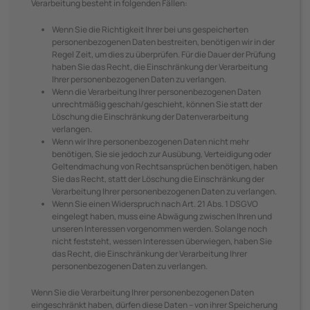
Verarbeitung besteht in folgenden Fällen:
Wenn Sie die Richtigkeit Ihrer bei uns gespeicherten
personenbezogenen Daten bestreiten, benötigen wir in der
Regel Zeit, um dies zu überprüfen. Für die Dauer der Prüfung
haben Sie das Recht, die Einschränkung der Verarbeitung
Ihrer personenbezogenen Daten zu verlangen.
Wenn die Verarbeitung Ihrer personenbezogenen Daten
unrechtmäßig geschah/geschieht, können Sie statt der
Löschung die Einschränkung der Datenverarbeitung
verlangen.
Wenn wir Ihre personenbezogenen Daten nicht mehr
benötigen, Sie sie jedoch zur Ausübung, Verteidigung oder
Geltendmachung von Rechtsansprüchen benötigen, haben
Sie das Recht, statt der Löschung die Einschränkung der
Verarbeitung Ihrer personenbezogenen Daten zu verlangen.
Wenn Sie einen Widerspruch nach Art. 21 Abs. 1 DSGVO
eingelegt haben, muss eine Abwägung zwischen Ihren und
unseren Interessen vorgenommen werden. Solange noch
nicht feststeht, wessen Interessen überwiegen, haben Sie
das Recht, die Einschränkung der Verarbeitung Ihrer
personenbezogenen Daten zu verlangen.
Wenn Sie die Verarbeitung Ihrer personenbezogenen Daten
eingeschränkt haben, dürfen diese Daten – von ihrer Speicherung