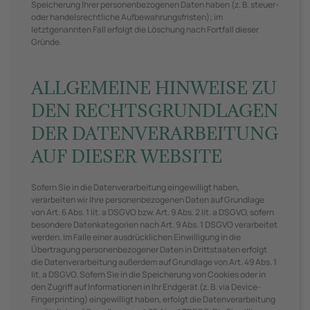
Speicherung Ihrer personenbezogenen Daten haben (z. B. steuer-
oder handelsrechtliche Aufbewahrungsfristen); im
letztgenannten Fall erfolgt die Löschung nach Fortfall dieser
Gründe.
ALLGEMEINE HINWEISE ZU
DEN RECHTSGRUNDLAGEN
DER DATENVERARBEITUNG
AUF DIESER WEBSITE
Sofern Sie in die Datenverarbeitung eingewilligt haben,
verarbeiten wir Ihre personenbezogenen Daten auf Grundlage
von Art. 6 Abs. 1 lit. a DSGVO bzw. Art. 9 Abs. 2 lit. a DSGVO, sofern
besondere Datenkategorien nach Art. 9 Abs. 1 DSGVO verarbeitet
werden. Im Falle einer ausdrücklichen Einwilligung in die
Übertragung personenbezogener Daten in Drittstaaten erfolgt
die Datenverarbeitung außerdem auf Grundlage von Art. 49 Abs. 1
lit. a DSGVO. Sofern Sie in die Speicherung von Cookies oder in
den Zugriff auf Informationen in Ihr Endgerät (z. B. via Device-
Fingerprinting) eingewilligt haben, erfolgt die Datenverarbeitung