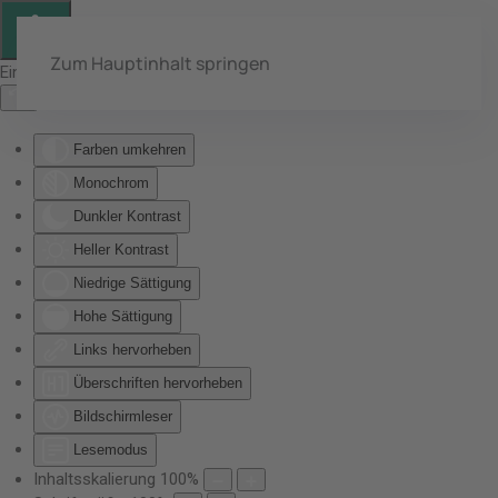
Zum Hauptinhalt springen
Eingabehilfen öffnen
Farben umkehren
Monochrom
Dunkler Kontrast
Heller Kontrast
Niedrige Sättigung
Hohe Sättigung
Links hervorheben
Überschriften hervorheben
Bildschirmleser
Lesemodus
Inhaltsskalierung
100
%