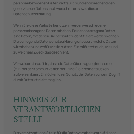
personenbezogenen Daten vertraulich und entsprechend den
gesetzlichen Datenschutzvorschriften sowie dieser
Datenschutzerklärung.
Wenn Sie diese Website benutzen, werden verschiedene
personenbezogene Daten erhoben. Personenbezogene Daten
sind Daten, mit denen Sie persönlich identifiziert werden können.
Die vorliegende Datenschutzerklärung erläutert, welche Daten
wir erheben und wofür wir sie nutzen. Sie erläutert auch, wie und
zu welchem Zweck das geschieht.
Wir weisen darauf hin, dass die Datenübertragung im Internet
(z. B. bei der Kommunikation per E-Mail) Sicherheitslücken
aufweisen kann. Ein lückenloser Schutz der Daten vor dem Zugriff
durch Dritte ist nicht möglich.
HINWEIS ZUR
VERANTWORTLICHEN
STELLE
Die verantwortliche Stelle für die Datenverarbeitung auf dieser