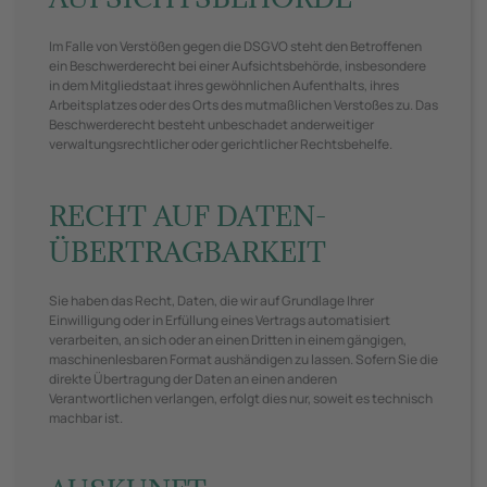
Im Falle von Verstößen gegen die DSGVO steht den Betroffenen
ein Beschwerderecht bei einer Aufsichtsbehörde, insbesondere
in dem Mitgliedstaat ihres gewöhnlichen Aufenthalts, ihres
Arbeitsplatzes oder des Orts des mutmaßlichen Verstoßes zu. Das
Beschwerderecht besteht unbeschadet anderweitiger
verwaltungsrechtlicher oder gerichtlicher Rechtsbehelfe.
RECHT AUF DATEN­
ÜBERTRAG­BARKEIT
Sie haben das Recht, Daten, die wir auf Grundlage Ihrer
Einwilligung oder in Erfüllung eines Vertrags automatisiert
verarbeiten, an sich oder an einen Dritten in einem gängigen,
maschinenlesbaren Format aushändigen zu lassen. Sofern Sie die
direkte Übertragung der Daten an einen anderen
Verantwortlichen verlangen, erfolgt dies nur, soweit es technisch
machbar ist.